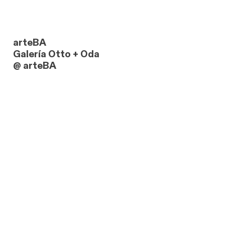
arteBA
Galería Otto + Oda
@ arteBA
link